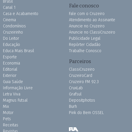
Brasil
Fale conosco
Canal 1
Casa e Acabamento
Fale com o Cruzeiro
Cinema
Atendimento ao Assinante
Condomínios
Anuncie no Cruzeiro
Cruzeirinho
Anuncie no ClassiCruzeiro
Do Leitor
Publicidade Legal
Educação
Repórter Cidadão
Educa Mais Brasil
Trabalhe Conosco
Esporte
Parceiros
Economia
Editorial
ClassiCruzeiro
Exterior
CruzeiroCard
Guia Saúde
Cruzeiro FM 92.3
Informação Livre
CruxLab
Letra Viva
Grafsul
Magnus Futsal
Depositphotos
Mix
Burh
Motor
Pink do Bem OSSEL
Pets
Receitas
Revistas