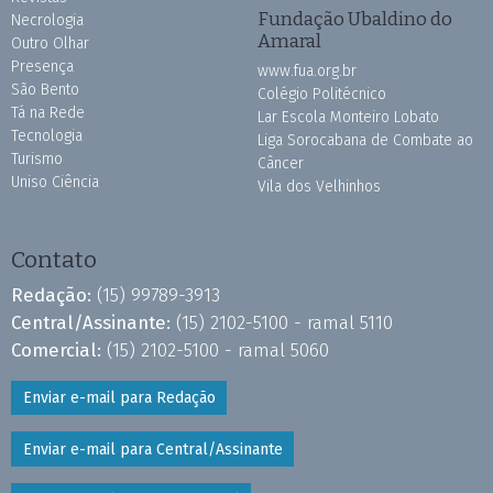
Fundação Ubaldino do
Necrologia
Amaral
Outro Olhar
Presença
www.fua.org.br
São Bento
Colégio Politécnico
Tá na Rede
Lar Escola Monteiro Lobato
Tecnologia
Liga Sorocabana de Combate ao
Turismo
Câncer
Uniso Ciência
Vila dos Velhinhos
Contato
Redação:
(15) 99789-3913
Central/Assinante:
(15) 2102-5100 - ramal 5110
Comercial:
(15) 2102-5100 - ramal 5060
Enviar e-mail para Redação
Enviar e-mail para Central/Assinante