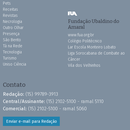
Pets
Receitas
Revistas
Fundação Ubaldino do
Necrologia
Amaral
Outro Olhar
Presença
www.fua.org.br
São Bento
Colégio Politécnico
Tá na Rede
Lar Escola Monteiro Lobato
Tecnologia
Liga Sorocabana de Combate ao
Turismo
Câncer
Uniso Ciência
Vila dos Velhinhos
Contato
Redação:
(15) 99789-3913
Central/Assinante:
(15) 2102-5100 - ramal 5110
Comercial:
(15) 2102-5100 - ramal 5060
Enviar e-mail para Redação