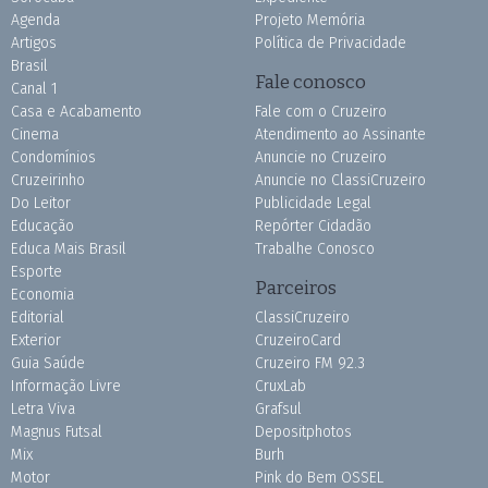
Agenda
Projeto Memória
Artigos
Política de Privacidade
Brasil
Fale conosco
Canal 1
Casa e Acabamento
Fale com o Cruzeiro
Cinema
Atendimento ao Assinante
Condomínios
Anuncie no Cruzeiro
Cruzeirinho
Anuncie no ClassiCruzeiro
Do Leitor
Publicidade Legal
Educação
Repórter Cidadão
Educa Mais Brasil
Trabalhe Conosco
Esporte
Parceiros
Economia
Editorial
ClassiCruzeiro
Exterior
CruzeiroCard
Guia Saúde
Cruzeiro FM 92.3
Informação Livre
CruxLab
Letra Viva
Grafsul
Magnus Futsal
Depositphotos
Mix
Burh
Motor
Pink do Bem OSSEL