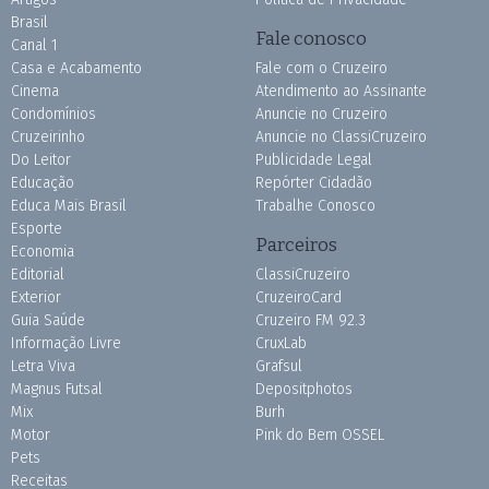
Brasil
Fale conosco
Canal 1
Casa e Acabamento
Fale com o Cruzeiro
Cinema
Atendimento ao Assinante
Condomínios
Anuncie no Cruzeiro
Cruzeirinho
Anuncie no ClassiCruzeiro
Do Leitor
Publicidade Legal
Educação
Repórter Cidadão
Educa Mais Brasil
Trabalhe Conosco
Esporte
Parceiros
Economia
Editorial
ClassiCruzeiro
Exterior
CruzeiroCard
Guia Saúde
Cruzeiro FM 92.3
Informação Livre
CruxLab
Letra Viva
Grafsul
Magnus Futsal
Depositphotos
Mix
Burh
Motor
Pink do Bem OSSEL
Pets
Receitas