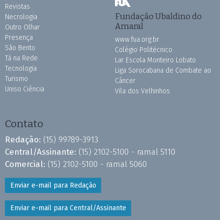
Revistas
Fundação Ubaldino do
Necrologia
Amaral
Outro Olhar
Presença
www.fua.org.br
São Bento
Colégio Politécnico
Tá na Rede
Lar Escola Monteiro Lobato
Tecnologia
Liga Sorocabana de Combate ao
Turismo
Câncer
Uniso Ciência
Vila dos Velhinhos
Contato
Redação:
(15) 99789-3913
Central/Assinante:
(15) 2102-5100 - ramal 5110
Comercial:
(15) 2102-5100 - ramal 5060
Enviar e-mail para Redação
Enviar e-mail para Central/Assinante