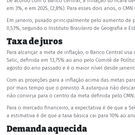
De acordo com o Banco Central, a inflação só ficará de
em 3%, e em 2025, (2,8%). Para esses dois anos, o CMN
Em janeiro, puxado principalmente pelo aumento de pr
0,53%, segundo o Instituto Brasileiro de Geografia e Esta
Taxa de juros
Para alcançar a meta de inflação, o Banco Central usa 
Selic, definida em 13,75% ao ano pelo Comitê de Políti
agosto do ano passado e é o maior nível desde janei
Com as projeções para a inflação acima das metas para
por mais tempo que o previsto. A autarquia não descar
não convirja para o centro da meta definida pelo CM
Para o mercado financeiro, a expectativa é de que a Se
a estimativa é de que a taxa básica cai para 10% ao ano
Demanda aquecida