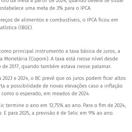
ntro da meta a partir de 2024, quando deverá se situar
 estabelece uma meta de 3% para o IPCA.
eços de alimentos e combustíveis, o IPCA ficou em
tística (IBGE).
como principal instrumento a taxa básica de juros, a
ca Monetária (Copom). A taxa está nesse nível desde
ro de 2017, quando também estava nesse patamar.
 2023 e 2024, o BC prevê que os juros podem ficar altos
ta a possibilidade de novas elevações caso a inflação
N, como o esperado, em meados de 2024.
lic termine o ano em 12,75% ao ano. Para o fim de 2024,
. E para 2025, a previsão é de Selic em 9% ao ano.