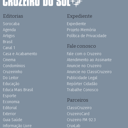
Editorias
Expediente
Sorocaba
Expediente
Agenda
Projeto Memória
Artigos
Política de Privacidade
Brasil
Fale conosco
Canal 1
Casa e Acabamento
Fale com o Cruzeiro
Cinema
Atendimento ao Assinante
Condomínios
Anuncie no Cruzeiro
Cruzeirinho
Anuncie no ClassiCruzeiro
Do Leitor
Publicidade Legal
Educação
Repórter Cidadão
Educa Mais Brasil
Trabalhe Conosco
Esporte
Parceiros
Economia
Editorial
ClassiCruzeiro
Exterior
CruzeiroCard
Guia Saúde
Cruzeiro FM 92.3
Informação Livre
CruxLab