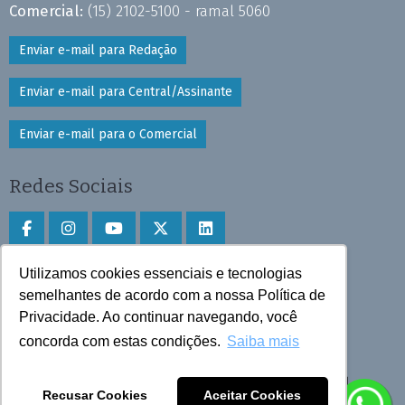
Comercial:
(15) 2102-5100 - ramal 5060
Enviar e-mail para Redação
Enviar e-mail para Central/Assinante
Enviar e-mail para o Comercial
Redes Sociais
Utilizamos cookies essenciais e tecnologias
Faça download do aplicativo
semelhantes de acordo com a nossa Política de
Privacidade. Ao continuar navegando, você
Play Store e App Store
concorda com estas condições.
Saiba mais
Todos os direitos reservados © 2025 Cruzeiro do Sul
Recusar Cookies
Aceitar Cookies