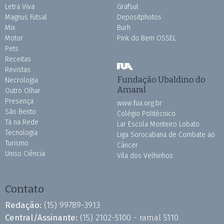
Letra Viva
Grafsul
Magnus Futsal
Depositphotos
Mix
Burh
Motor
Pink do Bem OSSEL
Pets
Receitas
Revistas
Fundação Ubaldino do
Necrologia
Amaral
Outro Olhar
Presença
www.fua.org.br
São Bento
Colégio Politécnico
Tá na Rede
Lar Escola Monteiro Lobato
Tecnologia
Liga Sorocabana de Combate ao
Turismo
Câncer
Uniso Ciência
Vila dos Velhinhos
Contato
Redação:
(15) 99789-3913
Central/Assinante:
(15) 2102-5100 - ramal 5110