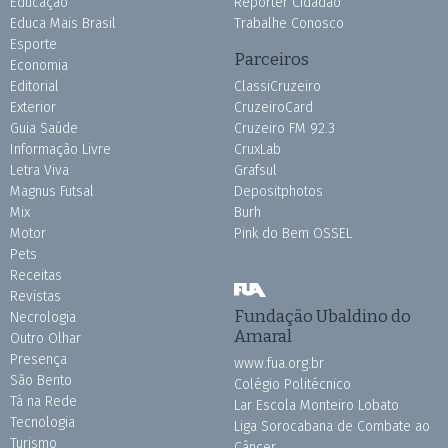
Educação
Repórter Cidadão
Educa Mais Brasil
Trabalhe Conosco
Esporte
Parceiros
Economia
Editorial
ClassiCruzeiro
Exterior
CruzeiroCard
Guia Saúde
Cruzeiro FM 92.3
Informação Livre
CruxLab
Letra Viva
Grafsul
Magnus Futsal
Depositphotos
Mix
Burh
Motor
Pink do Bem OSSEL
Pets
Receitas
Revistas
Fundação Ubaldino do
Necrologia
Amaral
Outro Olhar
Presença
www.fua.org.br
São Bento
Colégio Politécnico
Tá na Rede
Lar Escola Monteiro Lobato
Tecnologia
Liga Sorocabana de Combate ao
Turismo
Câncer