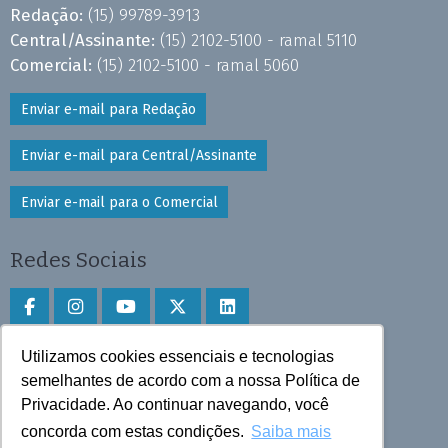
Redação:
(15) 99789-3913
Central/Assinante:
(15) 2102-5100 - ramal 5110
Comercial:
(15) 2102-5100 - ramal 5060
Enviar e-mail para Redação
Enviar e-mail para Central/Assinante
Enviar e-mail para o Comercial
Redes Sociais
Utilizamos cookies essenciais e tecnologias
Faça download do aplicativo
semelhantes de acordo com a nossa Política de
Play Store e App Store
Privacidade. Ao continuar navegando, você
concorda com estas condições.
Saiba mais