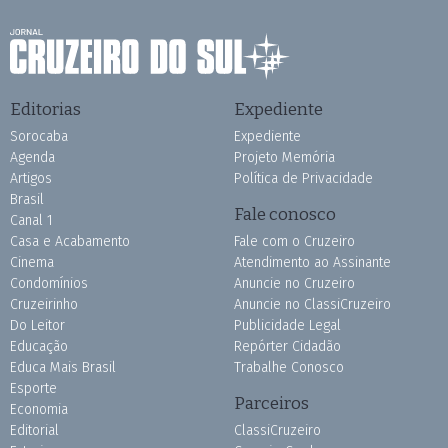
Editorias
Expediente
Sorocaba
Expediente
Agenda
Projeto Memória
Artigos
Política de Privacidade
Brasil
Fale conosco
Canal 1
Casa e Acabamento
Fale com o Cruzeiro
Cinema
Atendimento ao Assinante
Condomínios
Anuncie no Cruzeiro
Cruzeirinho
Anuncie no ClassiCruzeiro
Do Leitor
Publicidade Legal
Educação
Repórter Cidadão
Educa Mais Brasil
Trabalhe Conosco
Esporte
Parceiros
Economia
Editorial
ClassiCruzeiro