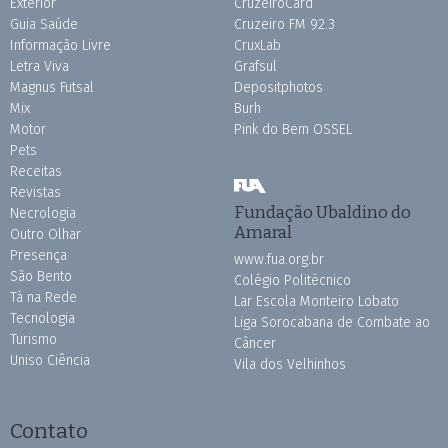
Exterior
CruzeiroCard
Guia Saúde
Cruzeiro FM 92.3
Informação Livre
CruxLab
Letra Viva
Grafsul
Magnus Futsal
Depositphotos
Mix
Burh
Motor
Pink do Bem OSSEL
Pets
Receitas
Revistas
Fundação Ubaldino do
Necrologia
Amaral
Outro Olhar
Presença
www.fua.org.br
São Bento
Colégio Politécnico
Tá na Rede
Lar Escola Monteiro Lobato
Tecnologia
Liga Sorocabana de Combate ao
Turismo
Câncer
Uniso Ciência
Vila dos Velhinhos
Contato