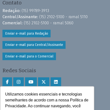
Contato
Redação:
(15) 99789-3913
Central/Assinante:
(15) 2102-5100 - ramal 5110
Comercial:
(15) 2102-5100 - ramal 5060
Enviar e-mail para Redação
Enviar e-mail para Central/Assinante
Enviar e-mail para o Comercial
Redes Sociais
Utilizamos cookies essenciais e tecnologias
Faça download do aplicativo
semelhantes de acordo com a nossa Política de
Privacidade. Ao continuar navegando, você
Play Store e App Store