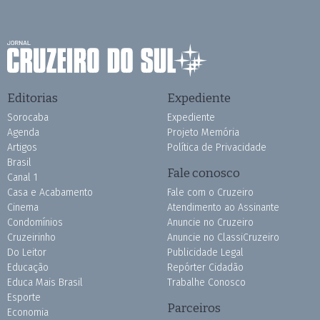
Editorias
Expediente
Sorocaba
Expediente
Agenda
Projeto Memória
Artigos
Política de Privacidade
Brasil
Fale conosco
Canal 1
Casa e Acabamento
Fale com o Cruzeiro
Cinema
Atendimento ao Assinante
Condomínios
Anuncie no Cruzeiro
Cruzeirinho
Anuncie no ClassiCruzeiro
Do Leitor
Publicidade Legal
Educação
Repórter Cidadão
Educa Mais Brasil
Trabalhe Conosco
Esporte
Parceiros
Economia