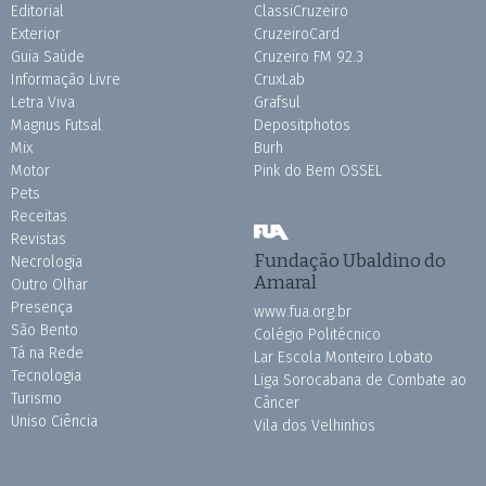
Editorial
ClassiCruzeiro
Exterior
CruzeiroCard
Guia Saúde
Cruzeiro FM 92.3
Informação Livre
CruxLab
Letra Viva
Grafsul
Magnus Futsal
Depositphotos
Mix
Burh
Motor
Pink do Bem OSSEL
Pets
Receitas
Revistas
Fundação Ubaldino do
Necrologia
Amaral
Outro Olhar
Presença
www.fua.org.br
São Bento
Colégio Politécnico
Tá na Rede
Lar Escola Monteiro Lobato
Tecnologia
Liga Sorocabana de Combate ao
Turismo
Câncer
Uniso Ciência
Vila dos Velhinhos