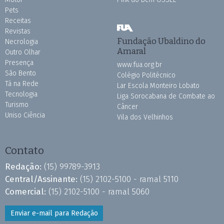
Pets
Receitas
Revistas
Fundação Ubaldino do
Necrologia
Amaral
Outro Olhar
Presença
www.fua.org.br
São Bento
Colégio Politécnico
Tá na Rede
Lar Escola Monteiro Lobato
Tecnologia
Liga Sorocabana de Combate ao
Turismo
Câncer
Uniso Ciência
Vila dos Velhinhos
Contato
Redação:
(15) 99789-3913
Central/Assinante:
(15) 2102-5100 - ramal 5110
Comercial:
(15) 2102-5100 - ramal 5060
Enviar e-mail para Redação