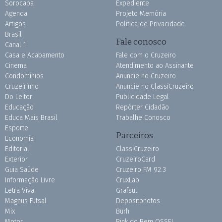
Sorocaba
Expediente
Agenda
Projeto Memória
Artigos
Política de Privacidade
Brasil
Fale conosco
Canal 1
Casa e Acabamento
Fale com o Cruzeiro
Cinema
Atendimento ao Assinante
Condomínios
Anuncie no Cruzeiro
Cruzeirinho
Anuncie no ClassiCruzeiro
Do Leitor
Publicidade Legal
Educação
Repórter Cidadão
Educa Mais Brasil
Trabalhe Conosco
Esporte
Parceiros
Economia
Editorial
ClassiCruzeiro
Exterior
CruzeiroCard
Guia Saúde
Cruzeiro FM 92.3
Informação Livre
CruxLab
Letra Viva
Grafsul
Magnus Futsal
Depositphotos
Mix
Burh
Motor
Pink do Bem OSSEL