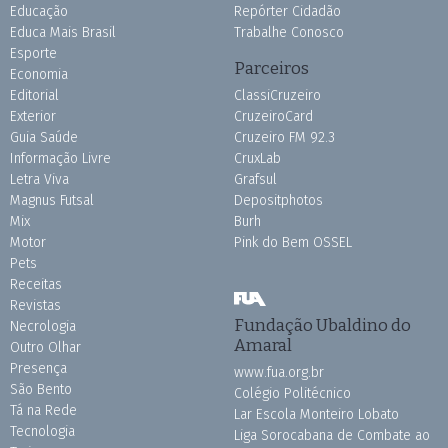
Educação
Repórter Cidadão
Educa Mais Brasil
Trabalhe Conosco
Esporte
Parceiros
Economia
Editorial
ClassiCruzeiro
Exterior
CruzeiroCard
Guia Saúde
Cruzeiro FM 92.3
Informação Livre
CruxLab
Letra Viva
Grafsul
Magnus Futsal
Depositphotos
Mix
Burh
Motor
Pink do Bem OSSEL
Pets
Receitas
Revistas
Fundação Ubaldino do
Necrologia
Amaral
Outro Olhar
Presença
www.fua.org.br
São Bento
Colégio Politécnico
Tá na Rede
Lar Escola Monteiro Lobato
Tecnologia
Liga Sorocabana de Combate ao