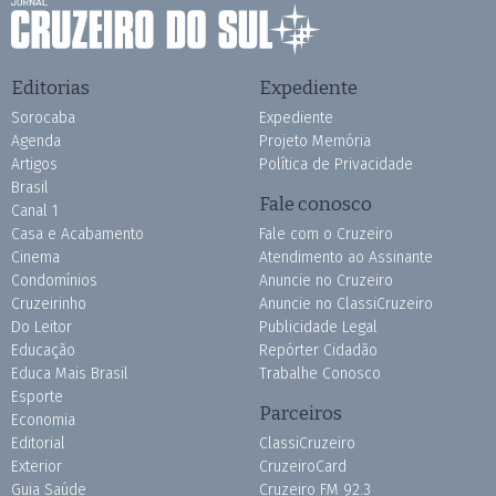
Editorias
Expediente
Sorocaba
Expediente
Agenda
Projeto Memória
Artigos
Política de Privacidade
Brasil
Fale conosco
Canal 1
Casa e Acabamento
Fale com o Cruzeiro
Cinema
Atendimento ao Assinante
Condomínios
Anuncie no Cruzeiro
Cruzeirinho
Anuncie no ClassiCruzeiro
Do Leitor
Publicidade Legal
Educação
Repórter Cidadão
Educa Mais Brasil
Trabalhe Conosco
Esporte
Parceiros
Economia
Editorial
ClassiCruzeiro
Exterior
CruzeiroCard
Guia Saúde
Cruzeiro FM 92.3