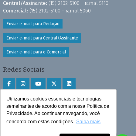
Central/Assinante:
(15) 2102-5100 - ramal 5110
Comercial:
(15) 2102-5100 - ramal 5060
Enviar e-mail para Redação
Enviar e-mail para Central/Assinante
Enviar e-mail para o Comercial
Redes Sociais
Utilizamos cookies essenciais e tecnologias
Faça download do aplicativo
semelhantes de acordo com a nossa Política de
Privacidade. Ao continuar navegando, você
Play Store e App Store
concorda com estas condições.
Saiba mais
Todos os direitos reservados © 2025 Cruzeiro do Sul