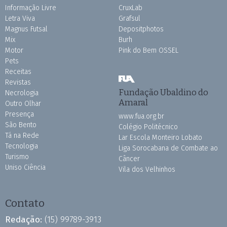
Informação Livre
CruxLab
Letra Viva
Grafsul
Magnus Futsal
Depositphotos
Mix
Burh
Motor
Pink do Bem OSSEL
Pets
Receitas
Revistas
Fundação Ubaldino do
Necrologia
Amaral
Outro Olhar
Presença
www.fua.org.br
São Bento
Colégio Politécnico
Tá na Rede
Lar Escola Monteiro Lobato
Tecnologia
Liga Sorocabana de Combate ao
Turismo
Câncer
Uniso Ciência
Vila dos Velhinhos
Contato
Redação:
(15) 99789-3913