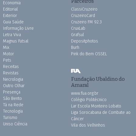
Parceiros
Economia
Editorial
ClassiCruzeiro
Exterior
CruzeiroCard
Guia Saúde
Cruzeiro FM 92.3
Informação Livre
CruxLab
Letra Viva
Grafsul
Magnus Futsal
Depositphotos
Mix
Burh
Motor
Pink do Bem OSSEL
Pets
Receitas
Revistas
Fundação Ubaldino do
Necrologia
Amaral
Outro Olhar
Presença
www.fua.org.br
São Bento
Colégio Politécnico
Tá na Rede
Lar Escola Monteiro Lobato
Tecnologia
Liga Sorocabana de Combate ao
Turismo
Câncer
Uniso Ciência
Vila dos Velhinhos