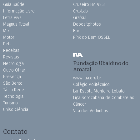
Guia Saúde
Cruzeiro FM 92.3
Informação Livre
CruxLab
Letra Viva
Grafsul
Magnus Futsal
Depositphotos
Mix
Burh
Motor
Pink do Bem OSSEL
Pets
Receitas
Revistas
Fundação Ubaldino do
Necrologia
Amaral
Outro Olhar
Presença
www.fua.org.br
São Bento
Colégio Politécnico
Tá na Rede
Lar Escola Monteiro Lobato
Tecnologia
Liga Sorocabana de Combate ao
Turismo
Câncer
Uniso Ciência
Vila dos Velhinhos
Contato