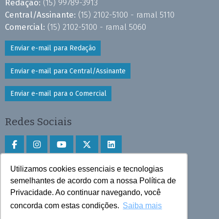
Redação:
(15) 99789-3913
Central/Assinante:
(15) 2102-5100 - ramal 5110
Comercial:
(15) 2102-5100 - ramal 5060
Enviar e-mail para Redação
Enviar e-mail para Central/Assinante
Enviar e-mail para o Comercial
Redes Sociais
Utilizamos cookies essenciais e tecnologias
Faça download do aplicativo
semelhantes de acordo com a nossa Política de
Privacidade. Ao continuar navegando, você
Play Store e App Store
concorda com estas condições.
Saiba mais