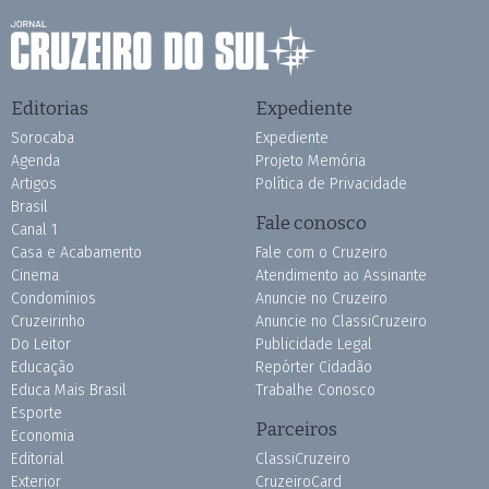
Editorias
Expediente
Sorocaba
Expediente
Agenda
Projeto Memória
Artigos
Política de Privacidade
Brasil
Fale conosco
Canal 1
Casa e Acabamento
Fale com o Cruzeiro
Cinema
Atendimento ao Assinante
Condomínios
Anuncie no Cruzeiro
Cruzeirinho
Anuncie no ClassiCruzeiro
Do Leitor
Publicidade Legal
Educação
Repórter Cidadão
Educa Mais Brasil
Trabalhe Conosco
Esporte
Parceiros
Economia
Editorial
ClassiCruzeiro
Exterior
CruzeiroCard