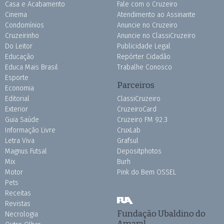
Casa e Acabamento
Fale com o Cruzeiro
Cinema
Atendimento ao Assinante
Condomínios
Anuncie no Cruzeiro
Cruzeirinho
Anuncie no ClassiCruzeiro
Do Leitor
Publicidade Legal
Educação
Repórter Cidadão
Educa Mais Brasil
Trabalhe Conosco
Esporte
Parceiros
Economia
Editorial
ClassiCruzeiro
Exterior
CruzeiroCard
Guia Saúde
Cruzeiro FM 92.3
Informação Livre
CruxLab
Letra Viva
Grafsul
Magnus Futsal
Depositphotos
Mix
Burh
Motor
Pink do Bem OSSEL
Pets
Receitas
Revistas
Fundação Ubaldino do
Necrologia
Amaral