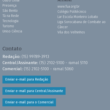
Outro Olhar
Presença
www.fua.org.br
São Bento
Colégio Politécnico
Tá na Rede
Lar Escola Monteiro Lobato
Tecnologia
Liga Sorocabana de Combate ao
Turismo
Câncer
Uniso Ciência
Vila dos Velhinhos
Contato
Redação:
(15) 99789-3913
Central/Assinante:
(15) 2102-5100 - ramal 5110
Comercial:
(15) 2102-5100 - ramal 5060
Enviar e-mail para Redação
Enviar e-mail para Central/Assinante
Enviar e-mail para o Comercial