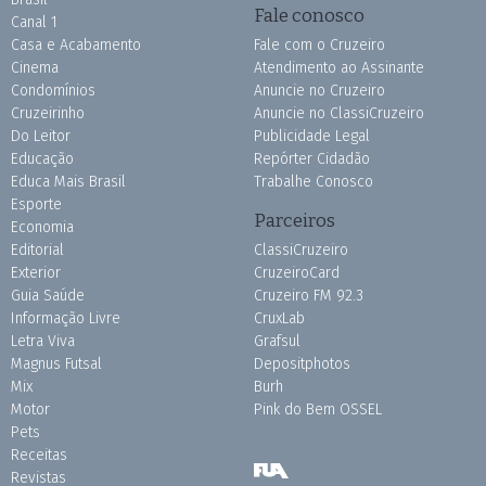
Fale conosco
Canal 1
Casa e Acabamento
Fale com o Cruzeiro
Cinema
Atendimento ao Assinante
Condomínios
Anuncie no Cruzeiro
Cruzeirinho
Anuncie no ClassiCruzeiro
Do Leitor
Publicidade Legal
Educação
Repórter Cidadão
Educa Mais Brasil
Trabalhe Conosco
Esporte
Parceiros
Economia
Editorial
ClassiCruzeiro
Exterior
CruzeiroCard
Guia Saúde
Cruzeiro FM 92.3
Informação Livre
CruxLab
Letra Viva
Grafsul
Magnus Futsal
Depositphotos
Mix
Burh
Motor
Pink do Bem OSSEL
Pets
Receitas
Revistas