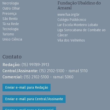
Fundação Ubaldino do
Necrologia
Amaral
Outro Olhar
Presença
www.fua.org.br
São Bento
Colégio Politécnico
Tá na Rede
Lar Escola Monteiro Lobato
Tecnologia
Liga Sorocabana de Combate ao
Turismo
Câncer
Uniso Ciência
Vila dos Velhinhos
Contato
Redação:
(15) 99789-3913
Central/Assinante:
(15) 2102-5100 - ramal 5110
Comercial:
(15) 2102-5100 - ramal 5060
Enviar e-mail para Redação
Enviar e-mail para Central/Assinante