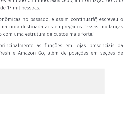
ores em todo o mundo. Mais cedo, a informação do
Wall
e 17 mil pessoas.
conômicas no passado, e assim continuará", escreveu o
 uma nota destinada aos empregados. "Essas mudanças
o com uma estrutura de custos mais forte."
principalmente as funções em lojas presenciais da
resh e Amazon Go, além de posições em seções de