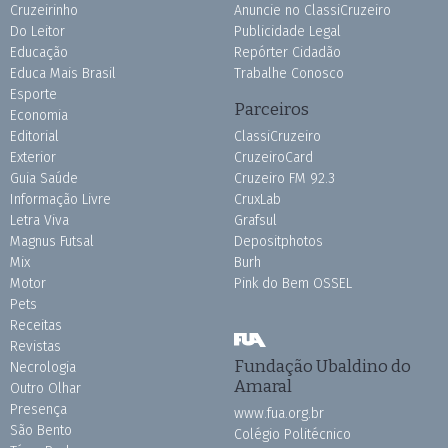
Cruzeirinho
Anuncie no ClassiCruzeiro
Do Leitor
Publicidade Legal
Educação
Repórter Cidadão
Educa Mais Brasil
Trabalhe Conosco
Esporte
Parceiros
Economia
Editorial
ClassiCruzeiro
Exterior
CruzeiroCard
Guia Saúde
Cruzeiro FM 92.3
Informação Livre
CruxLab
Letra Viva
Grafsul
Magnus Futsal
Depositphotos
Mix
Burh
Motor
Pink do Bem OSSEL
Pets
Receitas
Revistas
Fundação Ubaldino do
Necrologia
Amaral
Outro Olhar
Presença
www.fua.org.br
São Bento
Colégio Politécnico