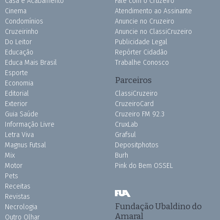
Casa e Acabamento
Fale com o Cruzeiro
Cinema
Atendimento ao Assinante
Condomínios
Anuncie no Cruzeiro
Cruzeirinho
Anuncie no ClassiCruzeiro
Do Leitor
Publicidade Legal
Educação
Repórter Cidadão
Educa Mais Brasil
Trabalhe Conosco
Esporte
Parceiros
Economia
Editorial
ClassiCruzeiro
Exterior
CruzeiroCard
Guia Saúde
Cruzeiro FM 92.3
Informação Livre
CruxLab
Letra Viva
Grafsul
Magnus Futsal
Depositphotos
Mix
Burh
Motor
Pink do Bem OSSEL
Pets
Receitas
Revistas
Fundação Ubaldino do
Necrologia
Amaral
Outro Olhar