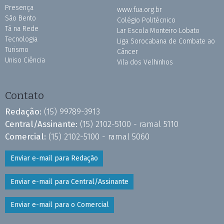
Presença
www.fua.org.br
São Bento
Colégio Politécnico
Tá na Rede
Lar Escola Monteiro Lobato
Tecnologia
Liga Sorocabana de Combate ao
Turismo
Câncer
Uniso Ciência
Vila dos Velhinhos
Contato
Redação:
(15) 99789-3913
Central/Assinante:
(15) 2102-5100 - ramal 5110
Comercial:
(15) 2102-5100 - ramal 5060
Enviar e-mail para Redação
Enviar e-mail para Central/Assinante
Enviar e-mail para o Comercial