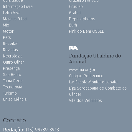
Guia Saúde
Cruzeiro FM 92.3
Informação Livre
CruxLab
Letra Viva
Grafsul
Magnus Futsal
Depositphotos
Mix
Burh
Motor
Pink do Bem OSSEL
Pets
Receitas
Revistas
Fundação Ubaldino do
Necrologia
Amaral
Outro Olhar
Presença
www.fua.org.br
São Bento
Colégio Politécnico
Tá na Rede
Lar Escola Monteiro Lobato
Tecnologia
Liga Sorocabana de Combate ao
Turismo
Câncer
Uniso Ciência
Vila dos Velhinhos
Contato
Redação:
(15) 99789-3913