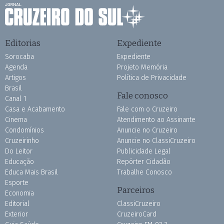
Editorias
Expediente
Sorocaba
Expediente
Agenda
Projeto Memória
Artigos
Política de Privacidade
Brasil
Fale conosco
Canal 1
Casa e Acabamento
Fale com o Cruzeiro
Cinema
Atendimento ao Assinante
Condomínios
Anuncie no Cruzeiro
Cruzeirinho
Anuncie no ClassiCruzeiro
Do Leitor
Publicidade Legal
Educação
Repórter Cidadão
Educa Mais Brasil
Trabalhe Conosco
Esporte
Parceiros
Economia
Editorial
ClassiCruzeiro
Exterior
CruzeiroCard