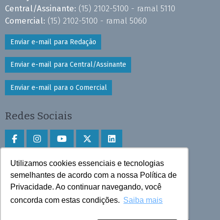
Central/Assinante:
(15) 2102-5100 - ramal 5110
Comercial:
(15) 2102-5100 - ramal 5060
Enviar e-mail para Redação
Enviar e-mail para Central/Assinante
Enviar e-mail para o Comercial
Redes Sociais
Utilizamos cookies essenciais e tecnologias
Faça download do aplicativo
semelhantes de acordo com a nossa Política de
Privacidade. Ao continuar navegando, você
Play Store e App Store
concorda com estas condições.
Saiba mais