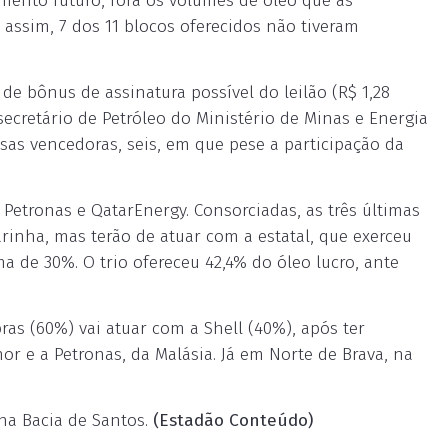
mento futuro, fora os volumes de óleo que as
assim, 7 dos 11 blocos oferecidos não tiveram
de bônus de assinatura possível do leilão (R$ 1,28
 secretário de Petróleo do Ministério de Minas e Energia
sas vencedoras, seis, em que pese a participação da
, Petronas e QatarEnergy. Consorciadas, as três últimas
rinha, mas terão de atuar com a estatal, que exerceu
a de 30%. O trio ofereceu 42,4% do óleo lucro, ante
ras (60%) vai atuar com a Shell (40%), após ter
r e a Petronas, da Malásia. Já em Norte de Brava, na
na Bacia de Santos.
(Estadão Conteúdo)