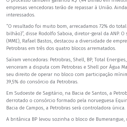
O processo também garantiu R$ 1,44 bilhão em investi
empresas vencedoras terão de repassar à União. Ainda 
interessados.
“O resultado foi muito bom, arrecadamos 72% do total 
bilhão)”, disse Rodolfo Saboia, diretor-geral da ANP. O
(MME), Rafael Bastos, destacou a diversidade de empre
Petrobras em três dos quatro blocos arrematados.
Saíram vencedoras: Petrobras, Shell, BP, Total Energies
venceram a disputa com Petrobras e Shell por Água Ma
seu direito de operar no bloco com participação mínim
39,5% do consórcio da Petrobras.
Em Sudoeste de Sagitário, na Bacia de Santos, a Petrob
derrotado o consórcio formado pela norueguesa Equino
Bacia de Campos, a Petrobras será controladora única.
A britânica BP levou sozinha o bloco de Bumerangue, 