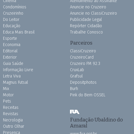
Cinema
Atendimento ao Assinante
Condomínios
Anuncie no Cruzeiro
Cruzeirinho
Anuncie no ClassiCruzeiro
Do Leitor
Publicidade Legal
Educação
Repórter Cidadão
Educa Mais Brasil
Trabalhe Conosco
Esporte
Parceiros
Economia
Editorial
ClassiCruzeiro
Exterior
CruzeiroCard
Guia Saúde
Cruzeiro FM 92.3
Informação Livre
CruxLab
Letra Viva
Grafsul
Magnus Futsal
Depositphotos
Mix
Burh
Motor
Pink do Bem OSSEL
Pets
Receitas
Revistas
Fundação Ubaldino do
Necrologia
Amaral
Outro Olhar
Presença
www.fua.org.br