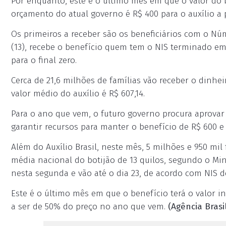
Por enquanto, este é o último mês em que o valor do b
orçamento do atual governo é R$ 400 para o auxílio a p
Os primeiros a receber são os beneficiários com o Númer
(13), recebe o benefício quem tem o NIS terminado em
para o final zero.
Cerca de 21,6 milhões de famílias vão receber o dinh
valor médio do auxílio é R$ 607,14.
Para o ano que vem, o futuro governo procura aprova
garantir recursos para manter o benefício de R$ 600 e 
Além do Auxílio Brasil, neste mês, 5 milhões e 950 mil 
média nacional do botijão de 13 quilos, segundo o M
nesta segunda e vão até o dia 23, de acordo com NIS 
Este é o último mês em que o benefício terá o valor in
a ser de 50% do preço no ano que vem.
(Agência Brasi