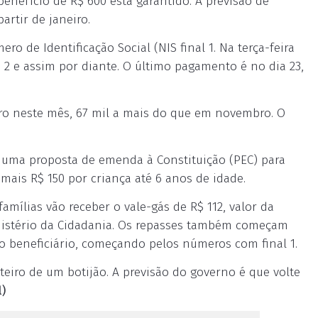
enefício de R$ 600 está garantido. A previsão de
artir de janeiro.
o de Identificação Social (NIS final 1. Na terça-feira
 2 e assim por diante. O último pagamento é no dia 23,
eiro neste mês, 67 mil a mais do que em novembro. O
r uma proposta de emenda à Constituição (PEC) para
mais R$ 150 por criança até 6 anos de idade.
famílias vão receber o vale-gás de R$ 112, valor da
inistério da Cidadania. Os repasses também começam
do beneficiário, começando pelos números com final 1.
teiro de um botijão. A previsão do governo é que volte
l)