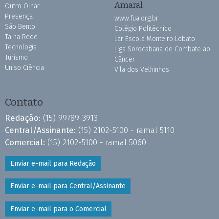
Amaral
Outro Olhar
Presença
www.fua.org.br
São Bento
Colégio Politécnico
Tá na Rede
Lar Escola Monteiro Lobato
Tecnologia
Liga Sorocabana de Combate ao
Turismo
Câncer
Uniso Ciência
Vila dos Velhinhos
Contato
Redação:
(15) 99789-3913
Central/Assinante:
(15) 2102-5100 - ramal 5110
Comercial:
(15) 2102-5100 - ramal 5060
Enviar e-mail para Redação
Enviar e-mail para Central/Assinante
Enviar e-mail para o Comercial