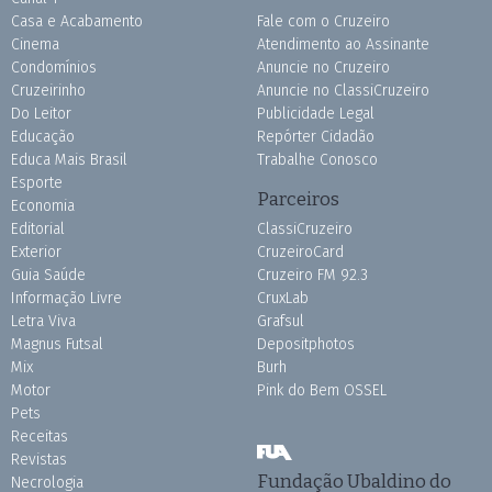
Casa e Acabamento
Fale com o Cruzeiro
Cinema
Atendimento ao Assinante
Condomínios
Anuncie no Cruzeiro
Cruzeirinho
Anuncie no ClassiCruzeiro
Do Leitor
Publicidade Legal
Educação
Repórter Cidadão
Educa Mais Brasil
Trabalhe Conosco
Esporte
Parceiros
Economia
Editorial
ClassiCruzeiro
Exterior
CruzeiroCard
Guia Saúde
Cruzeiro FM 92.3
Informação Livre
CruxLab
Letra Viva
Grafsul
Magnus Futsal
Depositphotos
Mix
Burh
Motor
Pink do Bem OSSEL
Pets
Receitas
Revistas
Fundação Ubaldino do
Necrologia