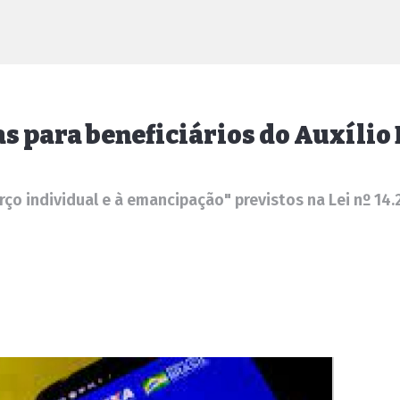
as para beneficiários do Auxílio 
o individual e à emancipação" previstos na Lei nº 14.2