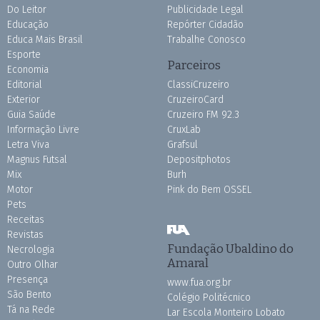
Do Leitor
Publicidade Legal
Educação
Repórter Cidadão
Educa Mais Brasil
Trabalhe Conosco
Esporte
Parceiros
Economia
Editorial
ClassiCruzeiro
Exterior
CruzeiroCard
Guia Saúde
Cruzeiro FM 92.3
Informação Livre
CruxLab
Letra Viva
Grafsul
Magnus Futsal
Depositphotos
Mix
Burh
Motor
Pink do Bem OSSEL
Pets
Receitas
Revistas
Fundação Ubaldino do
Necrologia
Amaral
Outro Olhar
Presença
www.fua.org.br
São Bento
Colégio Politécnico
Tá na Rede
Lar Escola Monteiro Lobato