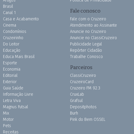
Artigos
Política de Privacidade
Brasil
Fale conosco
Canal 1
Casa e Acabamento
Fale com o Cruzeiro
Cinema
Atendimento ao Assinante
Condomínios
Anuncie no Cruzeiro
Cruzeirinho
Anuncie no ClassiCruzeiro
Do Leitor
Publicidade Legal
Educação
Repórter Cidadão
Educa Mais Brasil
Trabalhe Conosco
Esporte
Parceiros
Economia
Editorial
ClassiCruzeiro
Exterior
CruzeiroCard
Guia Saúde
Cruzeiro FM 92.3
Informação Livre
CruxLab
Letra Viva
Grafsul
Magnus Futsal
Depositphotos
Mix
Burh
Motor
Pink do Bem OSSEL
Pets
Receitas