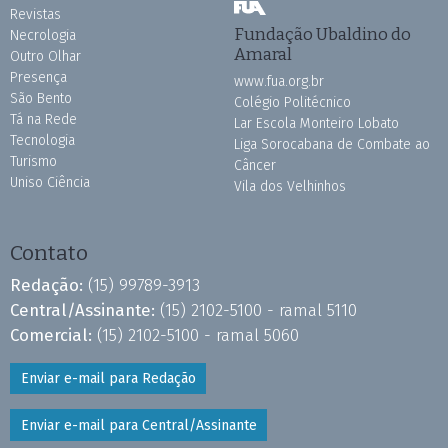
Revistas
Fundação Ubaldino do
Necrologia
Amaral
Outro Olhar
Presença
www.fua.org.br
São Bento
Colégio Politécnico
Tá na Rede
Lar Escola Monteiro Lobato
Tecnologia
Liga Sorocabana de Combate ao
Turismo
Câncer
Uniso Ciência
Vila dos Velhinhos
Contato
Redação:
(15) 99789-3913
Central/Assinante:
(15) 2102-5100 - ramal 5110
Comercial:
(15) 2102-5100 - ramal 5060
Enviar e-mail para Redação
Enviar e-mail para Central/Assinante