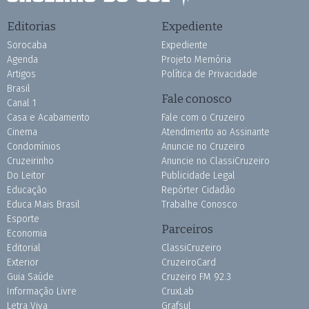
Editorias
Expediente
Sorocaba
Expediente
Agenda
Projeto Memória
Artigos
Política de Privacidade
Brasil
Fale conosco
Canal 1
Casa e Acabamento
Fale com o Cruzeiro
Cinema
Atendimento ao Assinante
Condomínios
Anuncie no Cruzeiro
Cruzeirinho
Anuncie no ClassiCruzeiro
Do Leitor
Publicidade Legal
Educação
Repórter Cidadão
Educa Mais Brasil
Trabalhe Conosco
Esporte
Parceiros
Economia
Editorial
ClassiCruzeiro
Exterior
CruzeiroCard
Guia Saúde
Cruzeiro FM 92.3
Informação Livre
CruxLab
Letra Viva
Grafsul