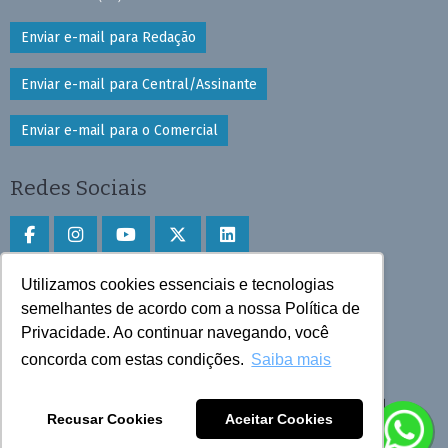
Enviar e-mail para Redação
Enviar e-mail para Central/Assinante
Enviar e-mail para o Comercial
Redes Sociais
Utilizamos cookies essenciais e tecnologias
Faça download do aplicativo
semelhantes de acordo com a nossa Política de
Privacidade. Ao continuar navegando, você
Play Store e App Store
concorda com estas condições.
Saiba mais
Todos os direitos reservados © 2025 Cruzeiro do Sul
Recusar Cookies
Aceitar Cookies