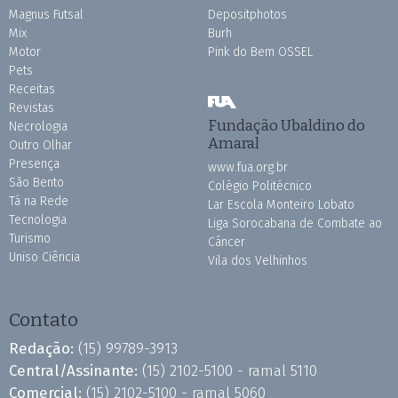
Magnus Futsal
Depositphotos
Mix
Burh
Motor
Pink do Bem OSSEL
Pets
Receitas
Revistas
Fundação Ubaldino do
Necrologia
Amaral
Outro Olhar
Presença
www.fua.org.br
São Bento
Colégio Politécnico
Tá na Rede
Lar Escola Monteiro Lobato
Tecnologia
Liga Sorocabana de Combate ao
Turismo
Câncer
Uniso Ciência
Vila dos Velhinhos
Contato
Redação:
(15) 99789-3913
Central/Assinante:
(15) 2102-5100 - ramal 5110
Comercial:
(15) 2102-5100 - ramal 5060