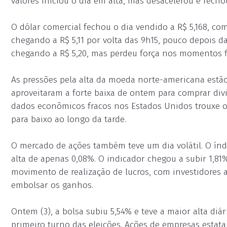
valores iniciou o dia em alta, mas desacelerou e fecho
O dólar comercial fechou o dia vendido a R$ 5,168, co
chegando a R$ 5,11 por volta das 9h15, pouco depois da 
chegando a R$ 5,20, mas perdeu força nos momentos fi
As pressões pela alta da moeda norte-americana estão
aproveitaram a forte baixa de ontem para comprar div
dados econômicos fracos nos Estados Unidos trouxe 
para baixo ao longo da tarde.
O mercado de ações também teve um dia volátil. O índi
alta de apenas 0,08%. O indicador chegou a subir 1,8
movimento de realização de lucros, com investidores
embolsar os ganhos.
Ontem (3), a bolsa subiu 5,54% e teve a maior alta diár
primeiro turno das eleições. Ações de empresas estata