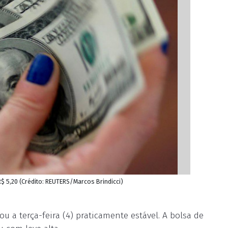
$ 5,20 (Crédito: REUTERS/Marcos Brindicci)
 a terça-feira (4) praticamente estável. A bolsa de