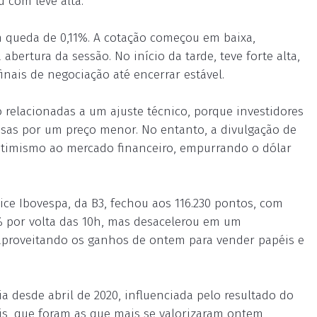
u com leve alta.
m queda de 0,11%. A cotação começou em baixa,
abertura da sessão. No início da tarde, teve forte alta,
nais de negociação até encerrar estável.
 relacionadas a um ajuste técnico, porque investidores
isas por um preço menor. No entanto, a divulgação de
otimismo ao mercado financeiro, empurrando o dólar
ce Ibovespa, da B3, fechou aos 116.230 pontos, com
1% por volta das 10h, mas desacelerou em um
 aproveitando os ganhos de ontem para vender papéis e
ia desde abril de 2020, influenciada pelo resultado do
is, que foram as que mais se valorizaram ontem,