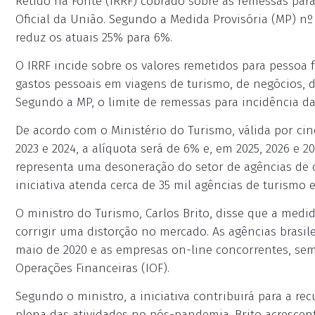
Retido na Fonte (IRRF) cobrado sobre as remessas para
Oficial da União. Segundo a Medida Provisória (MP) nº 
reduz os atuais 25% para 6%.
O IRRF incide sobre os valores remetidos para pessoa f
gastos pessoais em viagens de turismo, de negócios, d
Segundo a MP, o limite de remessas para incidência da 
De acordo com o Ministério do Turismo, válida por cin
2023 e 2024, a alíquota será de 6% e, em 2025, 2026 e 
representa uma desoneração do setor de agências de ce
iniciativa atenda cerca de 35 mil agências de turismo 
O ministro do Turismo, Carlos Brito, disse que a medi
corrigir uma distorção no mercado. As agências brasi
maio de 2020 e as empresas on-line concorrentes, se
Operações Financeiras (IOF).
Segundo o ministro, a iniciativa contribuirá para a r
plena das atividades no pós-pandemia. Brito acrescent