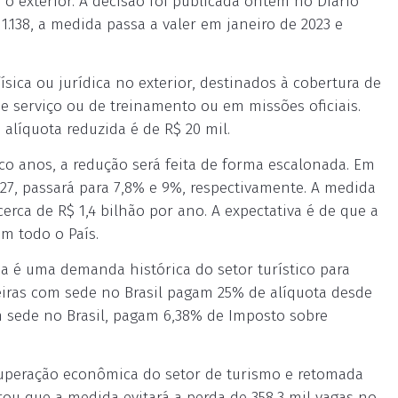
 o exterior. A decisão foi publicada ontem no Diário
1.138, a medida passa a valer em janeiro de 2023 e
ísica ou jurídica no exterior, destinados à cobertura de
e serviço ou de treinamento ou em missões oficiais.
alíquota reduzida é de R$ 20 mil.
co anos, a redução será feita de forma escalonada. Em
2027, passará para 7,8% e 9%, respectivamente. A medida
rca de R$ 1,4 bilhão por ano. A expectativa é de que a
em todo o País.
da é uma demanda histórica do setor turístico para
leiras com sede no Brasil pagam 25% de alíquota desde
m sede no Brasil, pagam 6,38% de Imposto sobre
ecuperação econômica do setor de turismo e retomada
ou que a medida evitará a perda de 358,3 mil vagas no