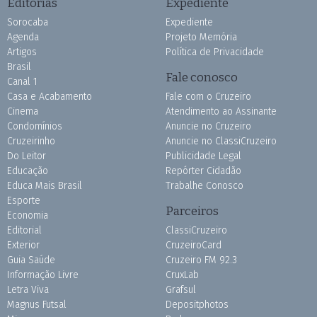
Editorias
Expediente
Sorocaba
Expediente
Agenda
Projeto Memória
Artigos
Política de Privacidade
Brasil
Fale conosco
Canal 1
Casa e Acabamento
Fale com o Cruzeiro
Cinema
Atendimento ao Assinante
Condomínios
Anuncie no Cruzeiro
Cruzeirinho
Anuncie no ClassiCruzeiro
Do Leitor
Publicidade Legal
Educação
Repórter Cidadão
Educa Mais Brasil
Trabalhe Conosco
Esporte
Parceiros
Economia
Editorial
ClassiCruzeiro
Exterior
CruzeiroCard
Guia Saúde
Cruzeiro FM 92.3
Informação Livre
CruxLab
Letra Viva
Grafsul
Magnus Futsal
Depositphotos