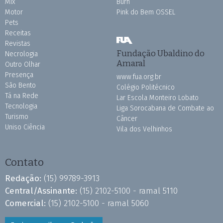
Mix
Burh
Motor
Pink do Bem OSSEL
Pets
Receitas
Revistas
Fundação Ubaldino do
Necrologia
Amaral
Outro Olhar
Presença
www.fua.org.br
São Bento
Colégio Politécnico
Tá na Rede
Lar Escola Monteiro Lobato
Tecnologia
Liga Sorocabana de Combate ao
Turismo
Câncer
Uniso Ciência
Vila dos Velhinhos
Contato
Redação:
(15) 99789-3913
Central/Assinante:
(15) 2102-5100 - ramal 5110
Comercial:
(15) 2102-5100 - ramal 5060