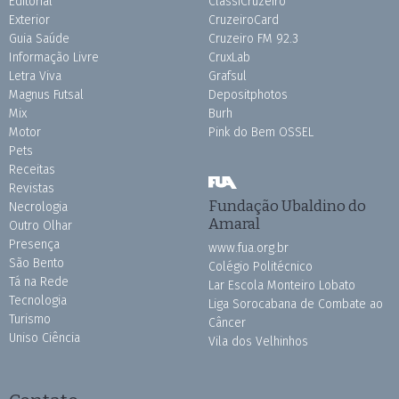
Editorial
ClassiCruzeiro
Exterior
CruzeiroCard
Guia Saúde
Cruzeiro FM 92.3
Informação Livre
CruxLab
Letra Viva
Grafsul
Magnus Futsal
Depositphotos
Mix
Burh
Motor
Pink do Bem OSSEL
Pets
Receitas
Revistas
Fundação Ubaldino do
Necrologia
Amaral
Outro Olhar
Presença
www.fua.org.br
São Bento
Colégio Politécnico
Tá na Rede
Lar Escola Monteiro Lobato
Tecnologia
Liga Sorocabana de Combate ao
Turismo
Câncer
Uniso Ciência
Vila dos Velhinhos