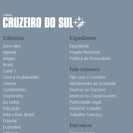
Editorias
Expediente
Sorocaba
Expediente
Agenda
Projeto Memória
Artigos
Política de Privacidade
Brasil
Fale conosco
Canal 1
Casa e Acabamento
Fale com o Cruzeiro
Cinema
Atendimento ao Assinante
Condomínios
Anuncie no Cruzeiro
Cruzeirinho
Anuncie no ClassiCruzeiro
Do Leitor
Publicidade Legal
Educação
Repórter Cidadão
Educa Mais Brasil
Trabalhe Conosco
Esporte
Parceiros
Economia