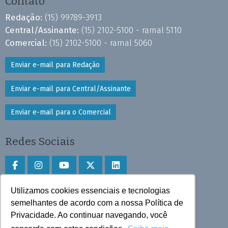
Contato
Redação:
(15) 99789-3913
Central/Assinante:
(15) 2102-5100 - ramal 5110
Comercial:
(15) 2102-5100 - ramal 5060
Enviar e-mail para Redação
Enviar e-mail para Central/Assinante
Enviar e-mail para o Comercial
Redes Sociais
Utilizamos cookies essenciais e tecnologias
Faça download do aplicativo
semelhantes de acordo com a nossa Política de
Privacidade. Ao continuar navegando, você
Play Store e App Store