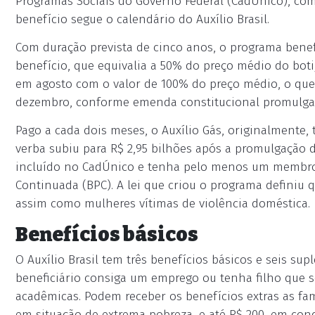
Programas Sociais do Governo Federal (CadÚnico), com 
benefício segue o calendário do Auxílio Brasil.
Com duração prevista de cinco anos, o programa benefic
benefício, que equivalia a 50% do preço médio do boti
em agosto com o valor de 100% do preço médio, o que 
dezembro, conforme emenda constitucional promulga
Pago a cada dois meses, o Auxílio Gás, originalmente,
verba subiu para R$ 2,95 bilhões após a promulgação
incluído no CadÚnico e tenha pelo menos um membro 
Continuada (BPC). A lei que criou o programa definiu q
assim como mulheres vítimas de violência doméstica.
Benefícios básicos
O Auxílio Brasil tem três benefícios básicos e seis s
beneficiário consiga um emprego ou tenha filho que s
acadêmicas. Podem receber os benefícios extras as fam
em situação de extrema pobreza, e até R$ 200, em con