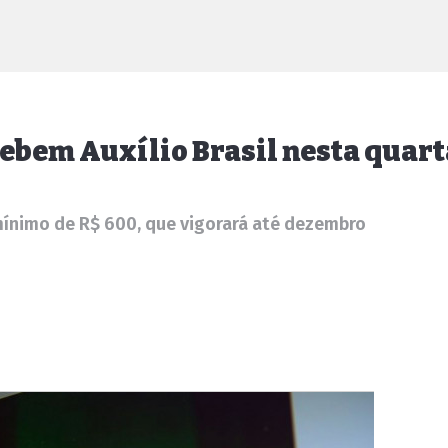
ecebem Auxílio Brasil nesta quar
mínimo de R$ 600, que vigorará até dezembro