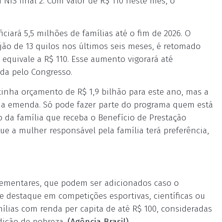
NIS final 2. Com valor de R$ 110 neste mês, o
iará 5,5 milhões de famílias até o fim de 2026. O
jão de 13 quilos nos últimos seis meses, é retomado
equivale a R$ 110. Esse aumento vigorará até
da pelo Congresso.
 tinha orçamento de R$ 1,9 bilhão para este ano, mas a
 da emenda. Só pode fazer parte do programa quem está
da família que receba o Benefício de Prestação
ue a mulher responsável pela família terá preferência,
uplementares, que podem ser adicionados caso o
e destaque em competições esportivas, científicas ou
ílias com renda per capita de até R$ 100, consideradas
dição de pobreza.
(Agência Brasil)