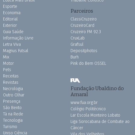
Educa Mais Brasil
Trabalhe Conosco
Esporte
Parceiros
Economia
Editorial
ClassiCruzeiro
Exterior
CruzeiroCard
Guia Saúde
Cruzeiro FM 92.3
Informação Livre
CruxLab
Letra Viva
Grafsul
Magnus Futsal
Depositphotos
Mix
Burh
Motor
Pink do Bem OSSEL
Pets
Receitas
Revistas
Fundação Ubaldino do
Necrologia
Amaral
Outro Olhar
Presença
www.fua.org.br
São Bento
Colégio Politécnico
Tá na Rede
Lar Escola Monteiro Lobato
Tecnologia
Liga Sorocabana de Combate ao
Turismo
Câncer
Uniso Ciência
Vila dos Velhinhos