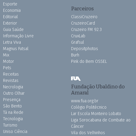
Esporte
Parceiros
Economia
Editorial
ClassiCruzeiro
Exterior
CruzeiroCard
Guia Saúde
Cruzeiro FM 92.3
Informação Livre
CruxLab
Letra Viva
Grafsul
Magnus Futsal
Depositphotos
Mix
Burh
Motor
Pink do Bem OSSEL
Pets
Receitas
Revistas
Fundação Ubaldino do
Necrologia
Amaral
Outro Olhar
Presença
www.fua.org.br
São Bento
Colégio Politécnico
Tá na Rede
Lar Escola Monteiro Lobato
Tecnologia
Liga Sorocabana de Combate ao
Turismo
Câncer
Uniso Ciência
Vila dos Velhinhos