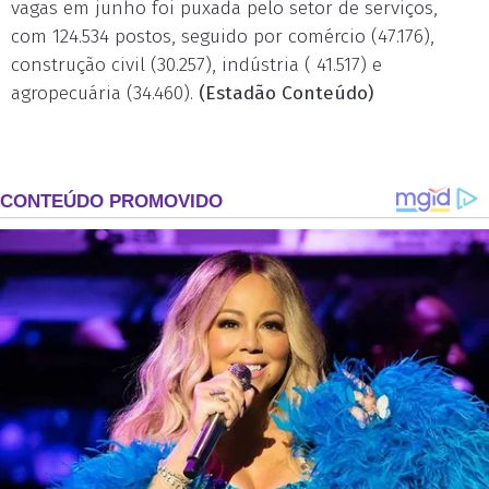
vagas em junho foi puxada pelo setor de serviços,
com 124.534 postos, seguido por comércio (47.176),
construção civil (30.257), indústria ( 41.517) e
agropecuária (34.460).
(Estadão Conteúdo)