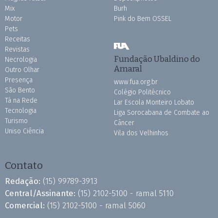
Mix
Burh
Motor
Pink do Bem OSSEL
Pets
Receitas
Revistas
Fundação Ubaldino do
Necrologia
Amaral
Outro Olhar
Presença
www.fua.org.br
São Bento
Colégio Politécnico
Tá na Rede
Lar Escola Monteiro Lobato
Tecnologia
Liga Sorocabana de Combate ao
Turismo
Câncer
Uniso Ciência
Vila dos Velhinhos
Contato
Redação:
(15) 99789-3913
Central/Assinante:
(15) 2102-5100 - ramal 5110
Comercial:
(15) 2102-5100 - ramal 5060