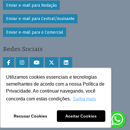
Enviar e-mail para Redação
Enviar e-mail para Central/Assinante
Enviar e-mail para o Comercial
Redes Sociais
Utilizamos cookies essenciais e tecnologias
Faça download do aplicativo
semelhantes de acordo com a nossa Política de
Play Store e App Store
Privacidade. Ao continuar navegando, você
concorda com estas condições.
Saiba mais
Todos os direitos reservados © 2025 Cruzeiro do Sul
Recusar Cookies
Aceitar Cookies