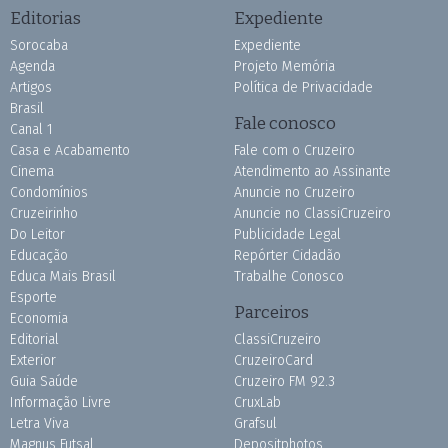
Editorias
Expediente
Sorocaba
Expediente
Agenda
Projeto Memória
Artigos
Política de Privacidade
Brasil
Fale conosco
Canal 1
Casa e Acabamento
Fale com o Cruzeiro
Cinema
Atendimento ao Assinante
Condomínios
Anuncie no Cruzeiro
Cruzeirinho
Anuncie no ClassiCruzeiro
Do Leitor
Publicidade Legal
Educação
Repórter Cidadão
Educa Mais Brasil
Trabalhe Conosco
Esporte
Parceiros
Economia
Editorial
ClassiCruzeiro
Exterior
CruzeiroCard
Guia Saúde
Cruzeiro FM 92.3
Informação Livre
CruxLab
Letra Viva
Grafsul
Magnus Futsal
Depositphotos