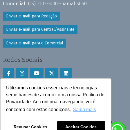
Comercial:
(15) 2102-5100 - ramal 5060
Enviar e-mail para Redação
Enviar e-mail para Central/Assinante
Enviar e-mail para o Comercial
Redes Sociais
Utilizamos cookies essenciais e tecnologias
Faça download do aplicativo
semelhantes de acordo com a nossa Política de
Privacidade. Ao continuar navegando, você
Play Store e App Store
concorda com estas condições.
Saiba mais
Todos os direitos reservados © 2025 Cruzeiro do Sul
Recusar Cookies
Aceitar Cookies