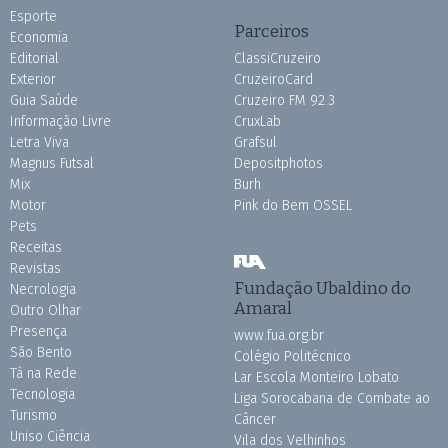
Esporte
Parceiros
Economia
Editorial
ClassiCruzeiro
Exterior
CruzeiroCard
Guia Saúde
Cruzeiro FM 92.3
Informação Livre
CruxLab
Letra Viva
Grafsul
Magnus Futsal
Depositphotos
Mix
Burh
Motor
Pink do Bem OSSEL
Pets
Receitas
Revistas
Fundação Ubaldino do
Necrologia
Amaral
Outro Olhar
Presença
www.fua.org.br
São Bento
Colégio Politécnico
Tá na Rede
Lar Escola Monteiro Lobato
Tecnologia
Liga Sorocabana de Combate ao
Turismo
Câncer
Uniso Ciência
Vila dos Velhinhos