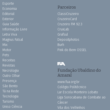
Esporte
Parceiros
Economia
Editorial
ClassiCruzeiro
Exterior
CruzeiroCard
Guia Saúde
Cruzeiro FM 92.3
Informação Livre
CruxLab
Letra Viva
Grafsul
Magnus Futsal
Depositphotos
Mix
Burh
Motor
Pink do Bem OSSEL
Pets
Receitas
Revistas
Fundação Ubaldino do
Necrologia
Amaral
Outro Olhar
Presença
www.fua.org.br
São Bento
Colégio Politécnico
Tá na Rede
Lar Escola Monteiro Lobato
Tecnologia
Liga Sorocabana de Combate ao
Turismo
Câncer
Uniso Ciência
Vila dos Velhinhos