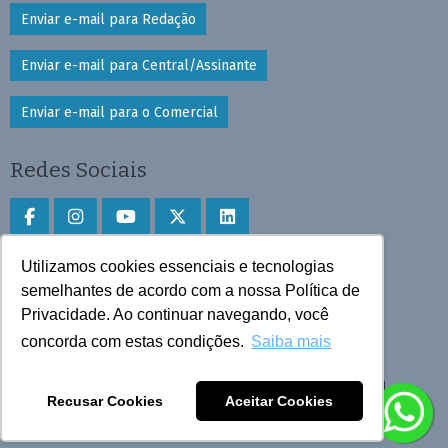
Enviar e-mail para Redação
Enviar e-mail para Central/Assinante
Enviar e-mail para o Comercial
Redes Sociais
Utilizamos cookies essenciais e tecnologias
Faça download do aplicativo
semelhantes de acordo com a nossa Política de
Play Store e App Store
Privacidade. Ao continuar navegando, você
concorda com estas condições.
Saiba mais
Todos os direitos reservados © 2025 Cruzeiro do Sul
Recusar Cookies
Aceitar Cookies