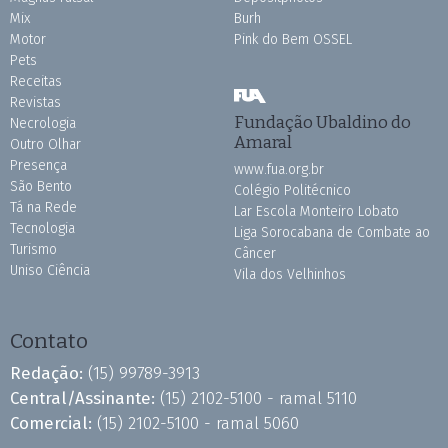
Mix
Burh
Motor
Pink do Bem OSSEL
Pets
Receitas
Revistas
Fundação Ubaldino do
Necrologia
Amaral
Outro Olhar
Presença
www.fua.org.br
São Bento
Colégio Politécnico
Tá na Rede
Lar Escola Monteiro Lobato
Tecnologia
Liga Sorocabana de Combate ao
Turismo
Câncer
Uniso Ciência
Vila dos Velhinhos
Contato
Redação:
(15) 99789-3913
Central/Assinante:
(15) 2102-5100 - ramal 5110
Comercial:
(15) 2102-5100 - ramal 5060