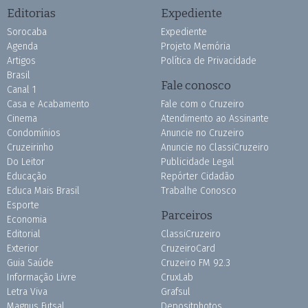
Editorias
Expediente
Sorocaba
Expediente
Agenda
Projeto Memória
Artigos
Política de Privacidade
Brasil
Fale conosco
Canal 1
Casa e Acabamento
Fale com o Cruzeiro
Cinema
Atendimento ao Assinante
Condomínios
Anuncie no Cruzeiro
Cruzeirinho
Anuncie no ClassiCruzeiro
Do Leitor
Publicidade Legal
Educação
Repórter Cidadão
Educa Mais Brasil
Trabalhe Conosco
Esporte
Parceiros
Economia
Editorial
ClassiCruzeiro
Exterior
CruzeiroCard
Guia Saúde
Cruzeiro FM 92.3
Informação Livre
CruxLab
Letra Viva
Grafsul
Magnus Futsal
Depositphotos