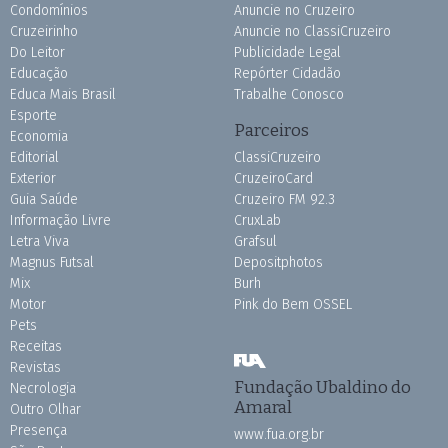
Condomínios
Anuncie no Cruzeiro
Cruzeirinho
Anuncie no ClassiCruzeiro
Do Leitor
Publicidade Legal
Educação
Repórter Cidadão
Educa Mais Brasil
Trabalhe Conosco
Esporte
Parceiros
Economia
Editorial
ClassiCruzeiro
Exterior
CruzeiroCard
Guia Saúde
Cruzeiro FM 92.3
Informação Livre
CruxLab
Letra Viva
Grafsul
Magnus Futsal
Depositphotos
Mix
Burh
Motor
Pink do Bem OSSEL
Pets
Receitas
Revistas
Fundação Ubaldino do
Necrologia
Amaral
Outro Olhar
Presença
www.fua.org.br