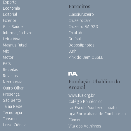
Esporte
Parceiros
Economia
Editorial
ClassiCruzeiro
Exterior
CruzeiroCard
Guia Saúde
Cruzeiro FM 92.3
Informação Livre
CruxLab
Letra Viva
Grafsul
Magnus Futsal
Depositphotos
Mix
Burh
Motor
Pink do Bem OSSEL
Pets
Receitas
Revistas
Fundação Ubaldino do
Necrologia
Amaral
Outro Olhar
Presença
www.fua.org.br
São Bento
Colégio Politécnico
Tá na Rede
Lar Escola Monteiro Lobato
Tecnologia
Liga Sorocabana de Combate ao
Turismo
Câncer
Uniso Ciência
Vila dos Velhinhos