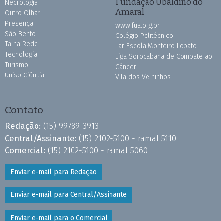
Fundação Ubaldino do
Necrologia
Amaral
Outro Olhar
Presença
www.fua.org.br
São Bento
Colégio Politécnico
Tá na Rede
Lar Escola Monteiro Lobato
Tecnologia
Liga Sorocabana de Combate ao
Turismo
Câncer
Uniso Ciência
Vila dos Velhinhos
Contato
Redação:
(15) 99789-3913
Central/Assinante:
(15) 2102-5100 - ramal 5110
Comercial:
(15) 2102-5100 - ramal 5060
Enviar e-mail para Redação
Enviar e-mail para Central/Assinante
Enviar e-mail para o Comercial