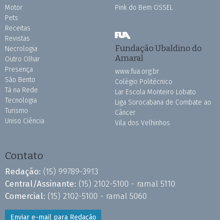
Motor
Pink do Bem OSSEL
Pets
Receitas
Revistas
Fundação Ubaldino do
Necrologia
Amaral
Outro Olhar
Presença
www.fua.org.br
São Bento
Colégio Politécnico
Tá na Rede
Lar Escola Monteiro Lobato
Tecnologia
Liga Sorocabana de Combate ao
Turismo
Câncer
Uniso Ciência
Vila dos Velhinhos
Contato
Redação:
(15) 99789-3913
Central/Assinante:
(15) 2102-5100 - ramal 5110
Comercial:
(15) 2102-5100 - ramal 5060
Enviar e-mail para Redação