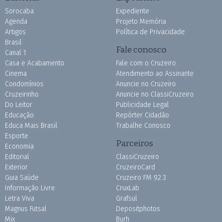
Sorocaba
Expediente
Agenda
Projeto Memória
Artigos
Política de Privacidade
Brasil
Fale conosco
Canal 1
Casa e Acabamento
Fale com o Cruzeiro
Cinema
Atendimento ao Assinante
Condomínios
Anuncie no Cruzeiro
Cruzeirinho
Anuncie no ClassiCruzeiro
Do Leitor
Publicidade Legal
Educação
Repórter Cidadão
Educa Mais Brasil
Trabalhe Conosco
Esporte
Parceiros
Economia
Editorial
ClassiCruzeiro
Exterior
CruzeiroCard
Guia Saúde
Cruzeiro FM 92.3
Informação Livre
CruxLab
Letra Viva
Grafsul
Magnus Futsal
Depositphotos
Mix
Burh