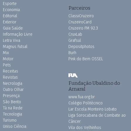
Esporte
Parceiros
Economia
Editorial
ClassiCruzeiro
Exterior
CruzeiroCard
Guia Saúde
Cruzeiro FM 92.3
Informação Livre
CruxLab
Letra Viva
Grafsul
Magnus Futsal
Depositphotos
Mix
Burh
Motor
Pink do Bem OSSEL
Pets
Receitas
Revistas
Fundação Ubaldino do
Necrologia
Amaral
Outro Olhar
Presença
www.fua.org.br
São Bento
Colégio Politécnico
Tá na Rede
Lar Escola Monteiro Lobato
Tecnologia
Liga Sorocabana de Combate ao
Turismo
Câncer
Uniso Ciência
Vila dos Velhinhos