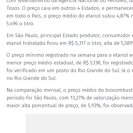
com levantamento da Agência Nacional do Petróleo, G
Taxas
. O preço caiu em outros 4 Estados, e permanec
em todo o País, o preço médio do etanol subiu 4,87% n
5,496 o litro.
Em São Paulo, principal Estado produtor, consumidor 
etanol hidratado ficou em R$ 5,317 o litro, alta de 5,5
O preço mínimo registrado na semana para o etanol em 
menor preço médio estadual, de R$ 5,138, foi registrad
foi verificado em um posto do Rio Grande do Sul. Já o 
no Rio Grande do Sul.
Na comparação mensal, o preço médio do biocombustív
período foi São Paulo, com 13,27% de valorização mens
maior alta porcentual de preço, de 5,93%, foi observa