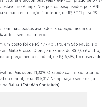
ás Natural e Biocombustíveis (ANP) compilado pelo
AE-
eu estável no Amapá. Nos postos pesquisados pela ANP
a semana em relação à anterior, de R$ 5,241 para R$
e com mais postos avaliados, a cotação média do
89% ante a semana anterior.
um posto foi de R$ 4,479 o litro, em São Paulo, e o
o em Mato Grosso. O preço máximo, de R$ 7,699 o litro,
maior preço médio estadual, de R$ 6,595, foi observado
el no País subiu 11,30%. O Estado com maior alta no
al do etanol, para R$ 5,317. Na apuração semanal, a
da na Bahia.
(Estadão Conteúdo)