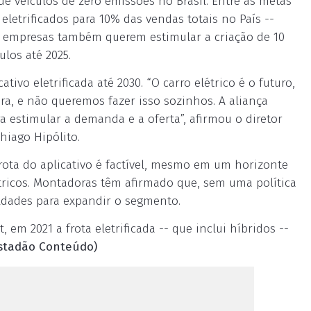
de veículos de zero emissões no Brasil. Entre as metas
eletrificados para 10% das vendas totais no País --
s empresas também querem estimular a criação de 10
los até 2025.
ativo eletrificada até 2030. “O carro elétrico é o futuro,
a, e não queremos fazer isso sozinhos. A aliança
a estimular a demanda e a oferta”, afirmou o diretor
hiago Hipólito.
frota do aplicativo é factível, mesmo em um horizonte
étricos. Montadoras têm afirmado que, sem uma política
culdades para expandir o segmento.
em 2021 a frota eletrificada -- que inclui híbridos --
stadão Conteúdo)