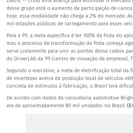
Zletric -- criou uma aliança para estimular o mercado 
desse grupo está o aumento da participação de carros 
hoje, essa modalidade não chega a 2% do mercado. A
mil estações públicas de carregamento para esses veícu
Para a 99, a meta específica é ter 100% da frota do aplic
mas o processo de transformação da frota começa agor
serve justamente para unir as pontas dessa cadeia par
do DriverLAb da 99 (centro de inovação da empresa), T
Segundo o executivo, a meta de eletrificação total da 
de incertezas acerca da produção local de veículos el
concreta de estímulos à fabricação, o Brasil terá difi
De acordo com dados da consultoria automotiva Bright, 
era de aproximadamente 80 mil unidades no Brasil.
(E