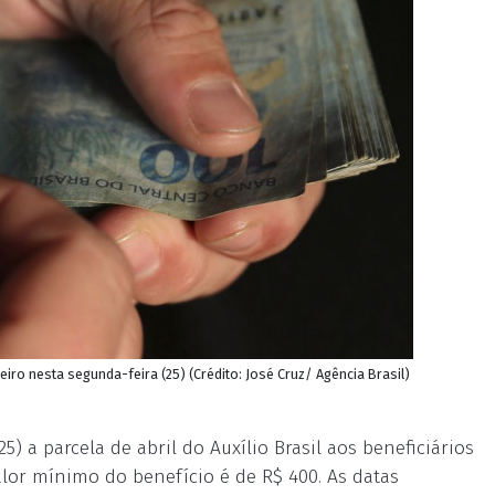
heiro nesta segunda-feira (25) (Crédito: José Cruz/ Agência Brasil)
) a parcela de abril do Auxílio Brasil aos beneficiários
alor mínimo do benefício é de R$ 400. As datas