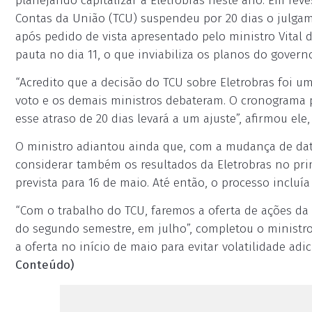
planejando capitalizar a Eletrobras neste ano. Em rev
Contas da União (TCU) suspendeu por 20 dias o julgam
após pedido de vista apresentado pelo ministro Vital 
pauta no dia 11, o que inviabiliza os planos do govern
“Acredito que a decisão do TCU sobre Eletrobras foi u
voto e os demais ministros debateram. O cronograma par
esse atraso de 20 dias levará a um ajuste”, afirmou ele, 
O ministro adiantou ainda que, com a mudança de dat
considerar também os resultados da Eletrobras no prim
prevista para 16 de maio. Até então, o processo incluí
“Com o trabalho do TCU, faremos a oferta de ações da
do segundo semestre, em julho”, completou o ministro.
a oferta no início de maio para evitar volatilidade ad
Conteúdo)