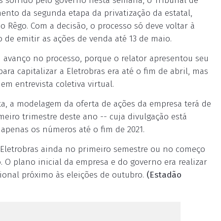
és sofrido pelo governo nesta semana, o Tribunal de
ento da segunda etapa da privatização da estatal,
do Rêgo. Com a decisão, o processo só deve voltar à
o de emitir as ações de venda até 13 de maio.
m avanço no processo, porque o relator apresentou seu
a capitalizar a Eletrobras era até o fim de abril, mas
em entrevista coletiva virtual.
a, a modelagem da oferta de ações da empresa terá de
eiro trimestre deste ano -- cuja divulgação está
a apenas os números até o fim de 2021.
 Eletrobras ainda no primeiro semestre ou no começo
 O plano inicial da empresa e do governo era realizar
icional próximo às eleições de outubro.
(Estadão