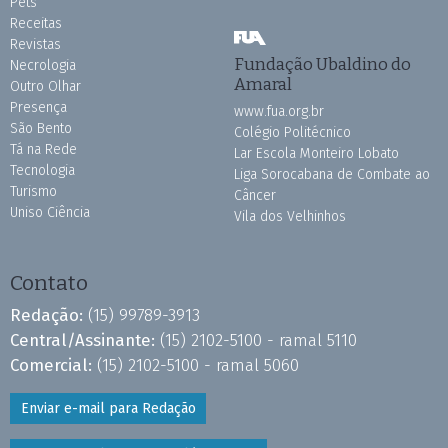
Pets
Receitas
Revistas
Fundação Ubaldino do
Necrologia
Amaral
Outro Olhar
Presença
www.fua.org.br
São Bento
Colégio Politécnico
Tá na Rede
Lar Escola Monteiro Lobato
Tecnologia
Liga Sorocabana de Combate ao
Turismo
Câncer
Uniso Ciência
Vila dos Velhinhos
Contato
Redação:
(15) 99789-3913
Central/Assinante:
(15) 2102-5100 - ramal 5110
Comercial:
(15) 2102-5100 - ramal 5060
Enviar e-mail para Redação