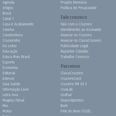
Agenda
Projeto Memória
Artigos
Política de Privacidade
Brasil
Fale conosco
Canal 1
Casa e Acabamento
Fale com o Cruzeiro
Cinema
Atendimento ao Assinante
Condomínios
Anuncie no Cruzeiro
Cruzeirinho
Anuncie no ClassiCruzeiro
Do Leitor
Publicidade Legal
Educação
Repórter Cidadão
Educa Mais Brasil
Trabalhe Conosco
Esporte
Parceiros
Economia
Editorial
ClassiCruzeiro
Exterior
CruzeiroCard
Guia Saúde
Cruzeiro FM 92.3
Informação Livre
CruxLab
Letra Viva
Grafsul
Magnus Futsal
Depositphotos
Mix
Burh
Motor
Pink do Bem OSSEL