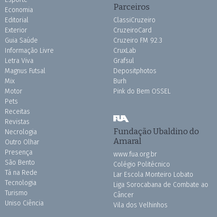
Parceiros
Economia
Editorial
ClassiCruzeiro
Exterior
CruzeiroCard
Guia Saúde
Cruzeiro FM 92.3
Informação Livre
CruxLab
Letra Viva
Grafsul
Magnus Futsal
Depositphotos
Mix
Burh
Motor
Pink do Bem OSSEL
Pets
Receitas
Revistas
Fundação Ubaldino do
Necrologia
Amaral
Outro Olhar
Presença
www.fua.org.br
São Bento
Colégio Politécnico
Tá na Rede
Lar Escola Monteiro Lobato
Tecnologia
Liga Sorocabana de Combate ao
Turismo
Câncer
Uniso Ciência
Vila dos Velhinhos