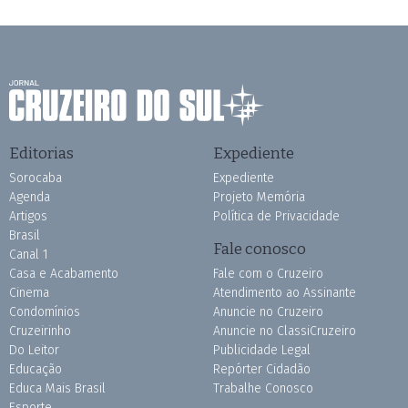
Editorias
Expediente
Sorocaba
Expediente
Agenda
Projeto Memória
Artigos
Política de Privacidade
Brasil
Fale conosco
Canal 1
Casa e Acabamento
Fale com o Cruzeiro
Cinema
Atendimento ao Assinante
Condomínios
Anuncie no Cruzeiro
Cruzeirinho
Anuncie no ClassiCruzeiro
Do Leitor
Publicidade Legal
Educação
Repórter Cidadão
Educa Mais Brasil
Trabalhe Conosco
Esporte